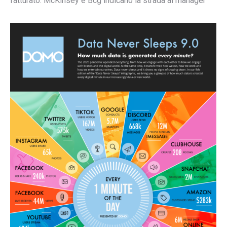
fatturato. McKinsey e Bcg indicano la strada ai manager