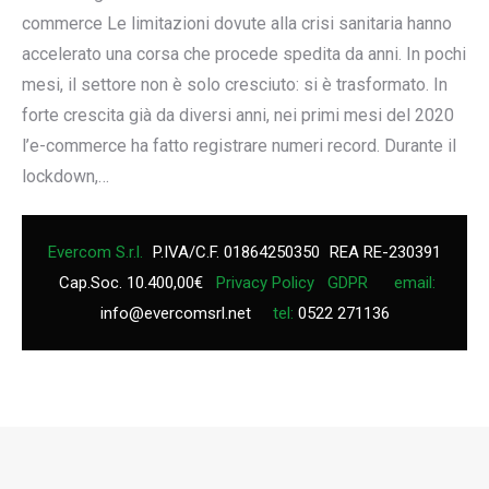
commerce Le limitazioni dovute alla crisi sanitaria hanno
accelerato una corsa che procede spedita da anni. In pochi
mesi, il settore non è solo cresciuto: si è trasformato. In
forte crescita già da diversi anni, nei primi mesi del 2020
l’e-commerce ha fatto registrare numeri record. Durante il
lockdown,…
Evercom S.r.l.
P.IVA/C.F. 01864250350
REA RE-230391
Cap.Soc. 10.400,00€
Privacy Policy
GDPR
email:
info@evercomsrl.net
tel:
0522 271136