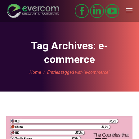
Tag Archives:
e-
commerce
You are here:
Home
Entries tagged with "e-commerce"