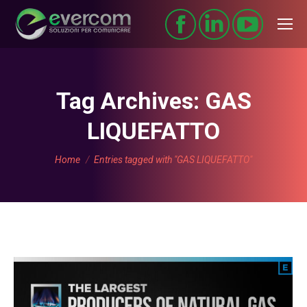
Tag Archives:
GAS
LIQUEFATTO
You are here:
Home
Entries tagged with "GAS LIQUEFATTO"