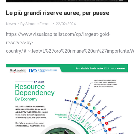
Le più grandi riserve auree, per paese
News
By
Simone Ferroni
22/02/2024
https://www.visualcapitalist.com/cp/largest-gold-
reserves-by-
country/#:~:text=L%27oro%20rimane%20un%27importante,W