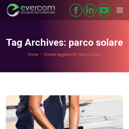
Tag Archives:
parco solare
You are here:
Home
Entries tagged with "parco solare"