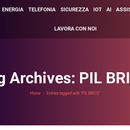
E
ENERGIA
ENERGIA
TELEFONIA
TELEFONIA
SICUREZZA
SICUREZZA
IOT
IOT
AI
AI
ASSI
ASS
LAVORA CON NOI
LAVORA CON NOI
g Archives:
PIL BR
You are here:
Home
Entries tagged with "PIL BRICS"