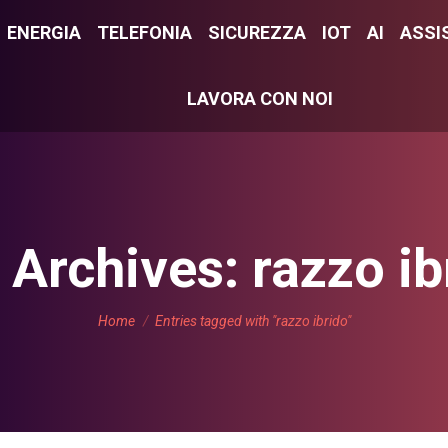
E
ENERGIA
ENERGIA
TELEFONIA
TELEFONIA
SICUREZZA
SICUREZZA
IOT
IOT
AI
AI
ASSI
ASS
LAVORA CON NOI
LAVORA CON NOI
 Archives:
razzo ib
You are here:
Home
Entries tagged with "razzo ibrido"