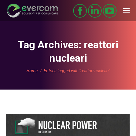
Tag Archives:
reattori
nucleari
You are here:
Home
Entries tagged with "reattori nucleari"