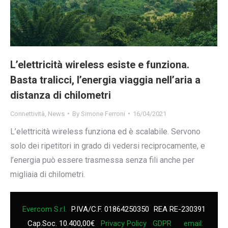
L’elettricità wireless esiste e funziona.
Basta tralicci, l’energia viaggia nell’aria a
distanza di chilometri
Connettività
,
News
By
Simone Ferroni
16/04/2021
L’elettricità wireless funziona ed è scalabile. Servono
solo dei ripetitori in grado di vedersi reciprocamente, e
l’energia può essere trasmessa senza fili anche per
migliaia di chilometri.
Evercom S.r.l.
P.IVA/C.F. 01864250350
REA RE-230391
Cap.Soc. 10.400,00€
Privacy Policy
GDPR
email: