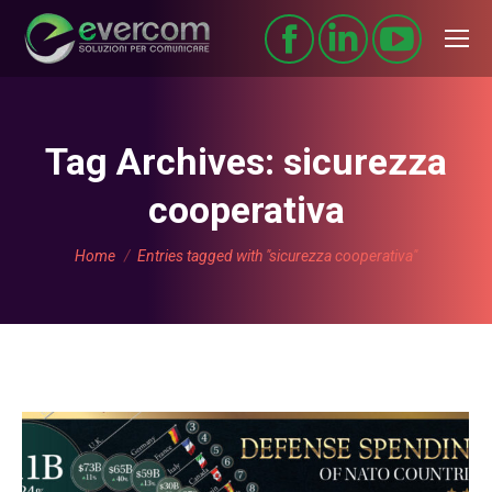
Tag Archives:
sicurezza
cooperativa
You are here:
Home
Entries tagged with "sicurezza cooperativa"