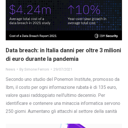
Data breach: in Italia danni per oltre 3 milioni
di euro durante la pandemia
News
By
Simone Ferroni
29/07/2021
Secondo uno studio del Ponemon Institute, promosso da
Ibm, il costo per ogni informazione rubata è di 135 euro,
valore quasi raddoppiato nell’ultimo decennio. Per
identificare e contenere una minaccia informatica servono
250 giorni. Aumentano gli attacchi al settore della sanità