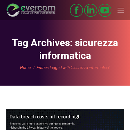
Tag Archives:
sicurezza
informatica
You are here:
Home
Entries tagged with "sicurezza informatica"