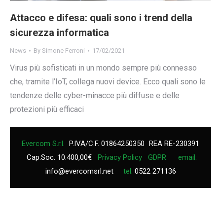
Attacco e difesa: quali sono i trend della
sicurezza informatica
News
By
Simone Ferroni
17/02/2021
Virus più sofisticati in un mondo sempre più connesso
che, tramite l’IoT, collega nuovi device. Ecco quali sono le
tendenze delle cyber-minacce più diffuse e delle
protezioni più efficaci
Evercom S.r.l.
P.IVA/C.F. 01864250350
REA RE-230391
Cap.Soc. 10.400,00€
Privacy Policy
GDPR
email:
info@evercomsrl.net
tel:
0522 271136