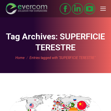
Tag Archives:
SUPERFICIE
TERESTRE
You are here:
Home
Entries tagged with "SUPERFICIE TERESTRE"