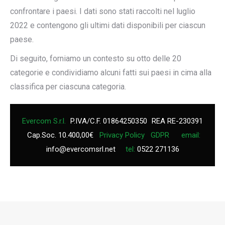
confrontare i paesi. I dati sono stati raccolti nel luglio
2022 e contengono gli ultimi dati disponibili per ciascun
paese.
Di seguito, forniamo un contesto su otto delle 20
categorie e condividiamo alcuni fatti sui paesi in cima alla
classifica per ciascuna categoria.
Evercom S.r.l.
P.IVA/C.F. 01864250350
REA RE-230391
Cap.Soc. 10.400,00€
Privacy Policy
GDPR
email:
info@evercomsrl.net
tel:
0522 271136