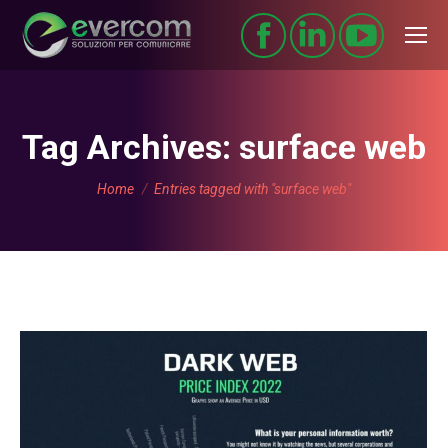
Tag Archives:
surface web
You are here:
Home
Entries tagged with "surface web"