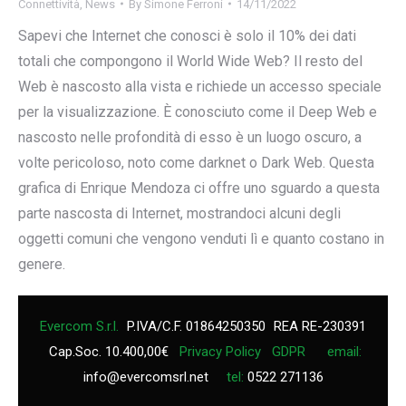
Connettività
,
News
By
Simone Ferroni
14/11/2022
Sapevi che Internet che conosci è solo il 10% dei dati
totali che compongono il World Wide Web? Il resto del
Web è nascosto alla vista e richiede un accesso speciale
per la visualizzazione. È conosciuto come il Deep Web e
nascosto nelle profondità di esso è un luogo oscuro, a
volte pericoloso, noto come darknet o Dark Web. Questa
grafica di Enrique Mendoza ci offre uno sguardo a questa
parte nascosta di Internet, mostrandoci alcuni degli
oggetti comuni che vengono venduti lì e quanto costano in
genere.
Evercom S.r.l.
P.IVA/C.F. 01864250350
REA RE-230391
Cap.Soc. 10.400,00€
Privacy Policy
GDPR
email:
info@evercomsrl.net
tel:
0522 271136