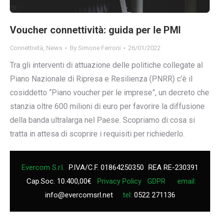
Voucher connettività: guida per le PMI
Connettività
,
News
By
Simone Ferroni
26/01/2022
Tra gli interventi di attuazione delle politiche collegate al
Piano Nazionale di Ripresa e Resilienza (PNRR) c’è il
cosiddetto “Piano voucher per le imprese”, un decreto che
stanzia oltre 600 milioni di euro per favorire la diffusione
della banda ultralarga nel Paese. Scopriamo di cosa si
tratta in attesa di scoprire i requisiti per richiederlo.
Evercom S.r.l.
P.IVA/C.F. 01864250350
REA RE-230391
Cap.Soc. 10.400,00€
Privacy Policy
GDPR
email:
info@evercomsrl.net
tel:
0522 271136