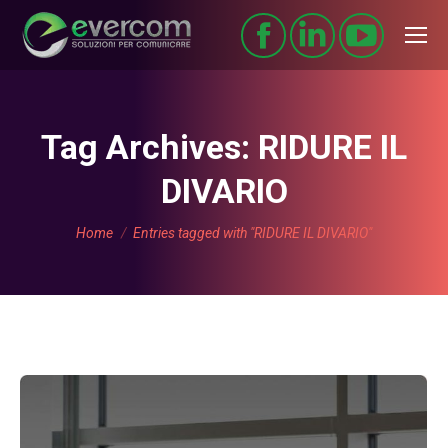
Tag Archives:
RIDURE IL
DIVARIO
You are here:
Home
Entries tagged with "RIDURE IL DIVARIO"