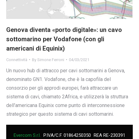
Genova diventa «porto digitale»: un cavo
sottomarino per Vodafone (con gli
americani di Equinix)
Connettività
By
Simone Ferroni
04/03/2021
Un nuovo hub di attracco per cavi sottomarini a Genova,
denominato GN1. Vodafone, che è la capofila del
consorzio per gli approdi europei, farà attraccare un
sistema di cavi, chiamato 2Africa, e utilizzerà la struttura
dell’americana Equinix come punto di interconnessione
strategico per questo sistema di cavi sottomarini.
Evercom S.r.l.
P.IVA/C.F. 01864250350
REA RE-230391