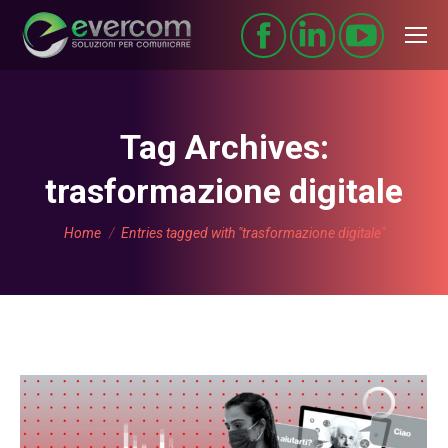
Tag Archives:
trasformazione digitale
You are here:
Home
Entries tagged with "trasformazione digitale"