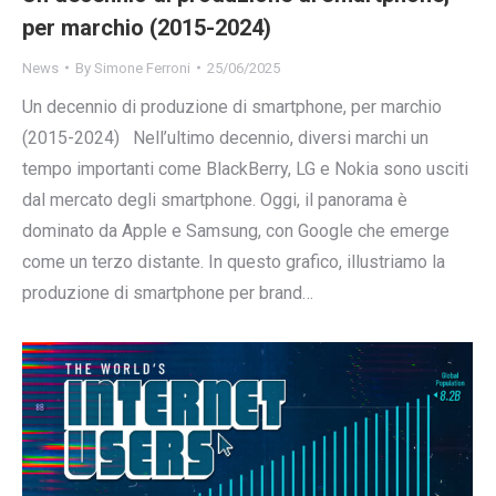
per marchio (2015-2024)
News
By
Simone Ferroni
25/06/2025
Un decennio di produzione di smartphone, per marchio
(2015-2024) Nell’ultimo decennio, diversi marchi un
tempo importanti come BlackBerry, LG e Nokia sono usciti
dal mercato degli smartphone. Oggi, il panorama è
dominato da Apple e Samsung, con Google che emerge
come un terzo distante. In questo grafico, illustriamo la
produzione di smartphone per brand…