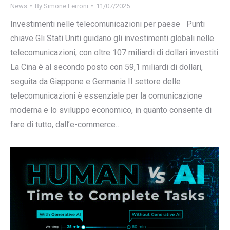
News
By
Simone Ferroni
11/07/2025
Investimenti nelle telecomunicazioni per paese Punti
chiave Gli Stati Uniti guidano gli investimenti globali nelle
telecomunicazioni, con oltre 107 miliardi di dollari investiti
La Cina è al secondo posto con 59,1 miliardi di dollari,
seguita da Giappone e Germania Il settore delle
telecomunicazioni è essenziale per la comunicazione
moderna e lo sviluppo economico, in quanto consente di
fare di tutto, dall’e-commerce…