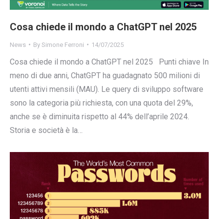
Cosa chiede il mondo a ChatGPT nel 2025
News
By
Simone Ferroni
14/07/2025
Cosa chiede il mondo a ChatGPT nel 2025 Punti chiave In
meno di due anni, ChatGPT ha guadagnato 500 milioni di
utenti attivi mensili (MAU). Le query di sviluppo software
sono la categoria più richiesta, con una quota del 29%,
anche se è diminuita rispetto al 44% dell’aprile 2024.
Storia e società è la…