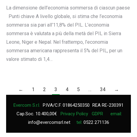
La dimensione dell’economia sommersa di ciascun paese
Punti chiave A livello globale, si stima che l’economia
sommersa sia pari all’11,8% del PIL. L’economia
sommersa è valutata a più della metà del PIL in Sierra
Leone, Niger e Nepal. Nel frattempo, l’economia
sommersa americana rappresenta il 5% del PIL, per un
valore stimato di 1,4…
←
1
2
3
4
5
…
34
→
Evercom S.r.l.
P.IVA/C.F. 01864250350
REA RE-230391
Cap.Soc. 10.400,00€
Privacy Policy
GDPR
email:
info@evercomsrl.net
tel:
0522 271136