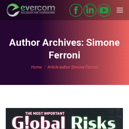
Author Archives:
Simone
Ferroni
You are here:
Home
Article author Simone Ferroni