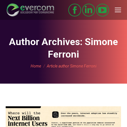
Author Archives:
Simone
Ferroni
You are here:
Home
Article author Simone Ferroni