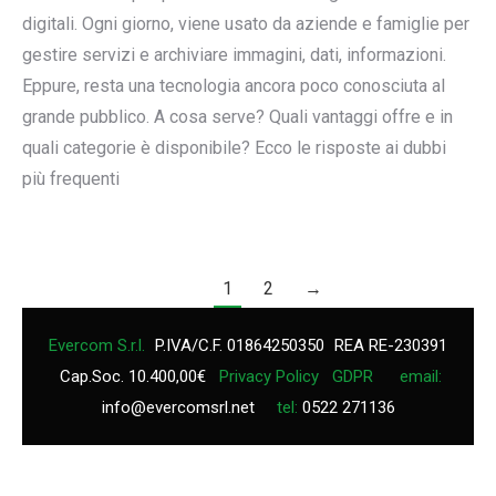
digitali. Ogni giorno, viene usato da aziende e famiglie per
gestire servizi e archiviare immagini, dati, informazioni.
Eppure, resta una tecnologia ancora poco conosciuta al
grande pubblico. A cosa serve? Quali vantaggi offre e in
quali categorie è disponibile? Ecco le risposte ai dubbi
più frequenti
1
2
→
Evercom S.r.l.
P.IVA/C.F. 01864250350
REA RE-230391
Cap.Soc. 10.400,00€
Privacy Policy
GDPR
email:
info@evercomsrl.net
tel:
0522 271136