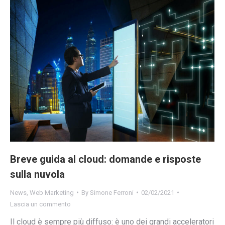
Breve guida al cloud: domande e risposte
sulla nuvola
News
,
Web Marketing
By
Simone Ferroni
02/02/2021
Lascia un commento
Il cloud è sempre più diffuso: è uno dei grandi acceleratori