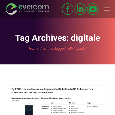
Tag Archives:
digitale
You are here:
Home
Entries tagged with "digitale"