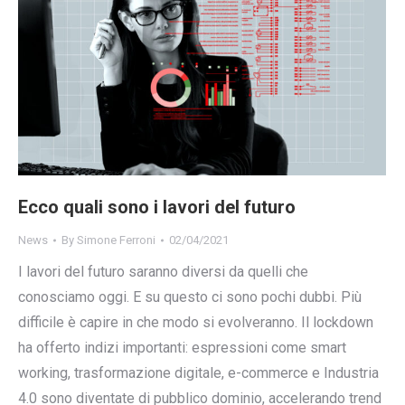
Ecco quali sono i lavori del futuro
News
By
Simone Ferroni
02/04/2021
I lavori del futuro saranno diversi da quelli che
conosciamo oggi. E su questo ci sono pochi dubbi. Più
difficile è capire in che modo si evolveranno. Il lockdown
ha offerto indizi importanti: espressioni come smart
working, trasformazione digitale, e-commerce e Industria
4.0 sono diventate di pubblico dominio, accelerando trend