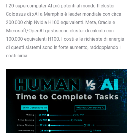
I 20 supercomputer AI più potenti al mondo Il cluster
Colossus di xAI a Memphis è leader mondiale con circa
200.000 chip Nvidia H100 equivalenti. Meta, Oracle e
Microsoft/OpenAI gestiscono cluster di calcolo con
100.000 equivalenti H100. I costi e le richieste di energia
di questi sistemi sono in forte aumento, raddoppiando i
costi circa…