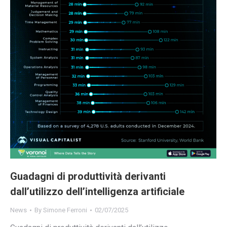
Guadagni di produttività derivanti
dall’utilizzo dell’intelligenza artificiale
News
By
Simone Ferroni
02/07/2025