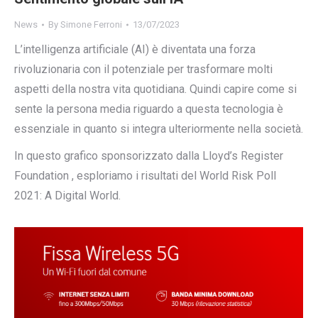
News
By
Simone Ferroni
13/07/2023
L’intelligenza artificiale (AI) è diventata una forza
rivoluzionaria con il potenziale per trasformare molti
aspetti della nostra vita quotidiana. Quindi capire come si
sente la persona media riguardo a questa tecnologia è
essenziale in quanto si integra ulteriormente nella società.
In questo grafico sponsorizzato dalla Lloyd’s Register
Foundation , esploriamo i risultati del World Risk Poll
2021: A Digital World.