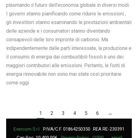
plasmando il futuro dell’economia globale in diversi modi.
I governi stanno pianificando come ridurre le emissioni ,
gli investitori stanno esaminando le prestazioni ambientali
delle aziende e i consumatori stanno diventando
consapevoli delle loro impronte di carbonio. Ma
indipendentemente dalle parti interessate, la produzione e
il consumo di energia dai combustibili fossili è uno dei
maggiori contributori alle emissioni. Pertanto, le fonti di
energia rinnovabile non sono mai state così prioritarie
come oggi.
1
2
3
4
5
6
→
Evercom S.r.l.
P.IVA/C.F. 01864250350
REA RE-230391
Cap.Soc. 10.400,00€
Privacy Policy
GDPR
email: