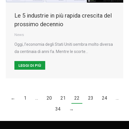
Le 5 industrie in più rapida crescita del
prossimo decennio
News
Oggi, l’economia degli Stati Uniti sembra molto diversa
da centinaia di anni fa. Mentre le scorte…
LEGGI DI PIÙ
←
1
…
20
21
22
23
24
…
34
→