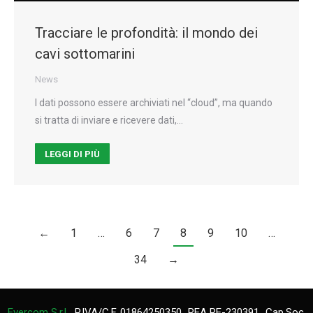
Tracciare le profondità: il mondo dei
cavi sottomarini
News
I dati possono essere archiviati nel “cloud”, ma quando
si tratta di inviare e ricevere dati,…
LEGGI DI PIÙ
←
1
…
6
7
8
9
10
…
34
→
Evercom S.r.l.
P.IVA/C.F. 01864250350
REA RE-230391
Cap.Soc.