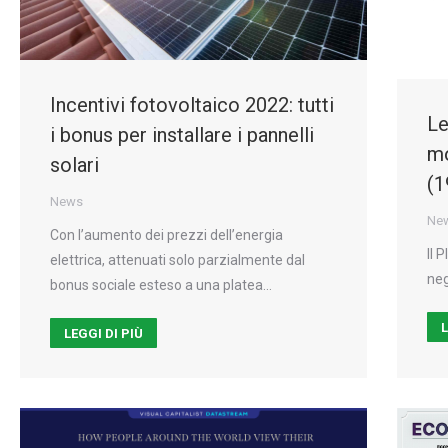
Incentivi fotovoltaico 2022: tutti
Le
i bonus per installare i pannelli
mo
solari
(1
News
Ne
Con l’aumento dei prezzi dell’energia
Il 
elettrica, attenuati solo parzialmente dal
neg
bonus sociale esteso a una platea…
L
LEGGI DI PIÙ