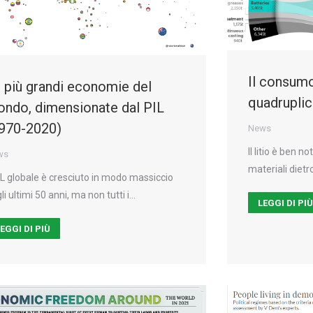
Il consumo 
 più grandi economie del
quadruplic
ndo, dimensionate dal PIL
970-2020)
News
Il litio è ben 
ws
materiali dietro
PIL globale è cresciuto in modo massiccio
li ultimi 50 anni, ma non tutti i…
LEGGI DI PI
EGGI DI PIÙ