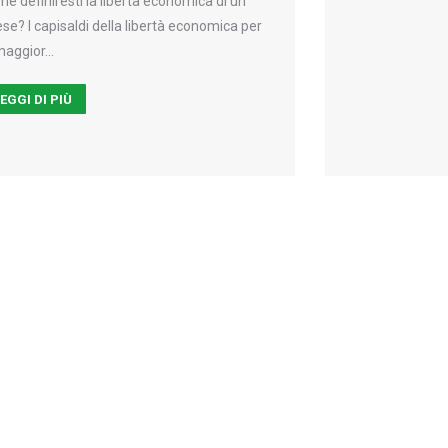
e definiresti la libertà economica di un
se? I capisaldi della libertà economica per
maggior…
EGGI DI PIÙ