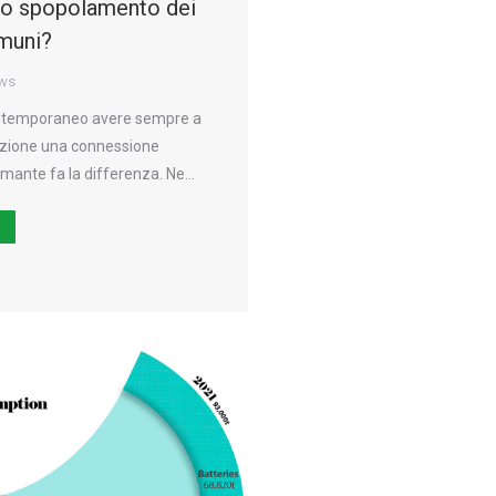
 lo spopolamento dei
omuni?
ws
ntemporaneo avere sempre a
izione una connessione
rmante fa la differenza. Ne…
Ù