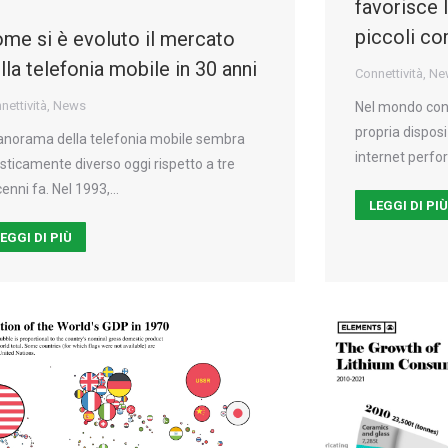
favorisce
piccoli c
me si è evoluto il mercato
lla telefonia mobile in 30 anni
Connettività
,
Ne
nettività
,
News
Nel mondo co
propria dispos
panorama della telefonia mobile sembra
internet perfo
sticamente diverso oggi rispetto a tre
enni fa. Nel 1993,…
LEGGI DI PI
EGGI DI PIÙ