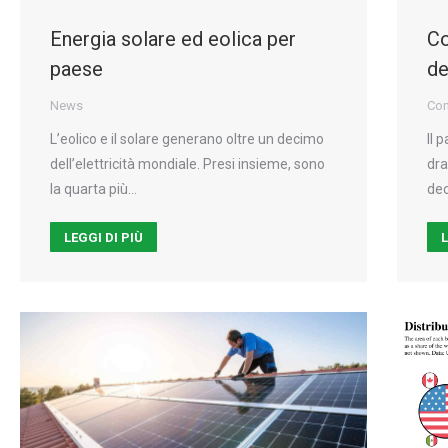
Energia solare ed eolica per
Co
paese
de
News
Con
L’eolico e il solare generano oltre un decimo
Il 
dell’elettricità mondiale. Presi insieme, sono
dra
la quarta più…
dec
LEGGI DI PIÙ
L