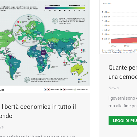
Quante per
una democr
News
I governi sono 
 libertà economica in tutto il
ma alla fine po
ondo
LEGGI DI PI
ws