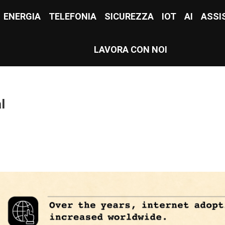
E
ENERGIA
ENERGIA
TELEFONIA
TELEFONIA
SICUREZZA
SICUREZZA
IOT
IOT
AI
AI
ASSI
ASS
LAVORA CON NOI
LAVORA CON NOI
l