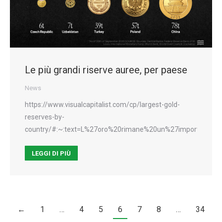
Le più grandi riserve auree, per paese
News
https://www.visualcapitalist.com/cp/largest-gold-
reserves-by-
country/#:~:text=L%27oro%20rimane%20un%27importante,Wo
LEGGI DI PIÙ
←
1
…
4
5
6
7
8
…
34