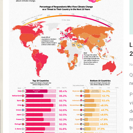
L
2
N
Q
n
P
v
d
m
t