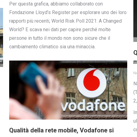
Per questa grafica, abbiamo collaborato con
Fondazione Lloyd’s Register per esplorare uno dei loro
rapporti più recenti, World Risk Poll 2021: A Changed
World? E scava nei dati per capire perché molte
persone in tutto il mondo non sono sicure che il
cambiamento climatico sia una minaccia.
Q
N
N
(
2
I
u
c
Qualità della rete mobile, Vodafone si