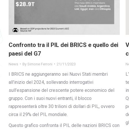
Confronto tra il PIL dei BRICS e quello dei
V
paesi del G7
c
News
By
Simone Ferroni
21/11/2023
N
I BRICS ne aggiungeranno sei Nuovi Stati membri
L
all’inizio del 2024, sollevando interrogativi
t
sull’espansione del crescente potere economico del
i
gruppo. Con i suoi nuovi entranti, il blocco
Q
rappresenterà oltre 30 trilioni di dollari di PIL, ovvero
p
circa il 29% del PIL mondiale.
d
g
Questo grafico confronta il PIL delle nazioni BRICS con