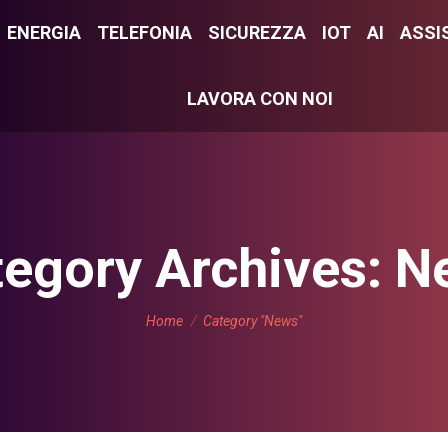
E
ENERGIA
ENERGIA
TELEFONIA
TELEFONIA
SICUREZZA
SICUREZZA
IOT
IOT
AI
AI
ASSI
ASS
LAVORA CON NOI
LAVORA CON NOI
egory Archives:
N
You are here:
Home
Category "News"