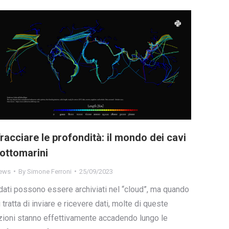
racciare le profondità: il mondo dei cavi
ottomarini
ews
By
Simone Ferroni
25/09/2023
 dati possono essere archiviati nel “cloud”, ma quando
i tratta di inviare e ricevere dati, molte di queste
zioni stanno effettivamente accadendo lungo le