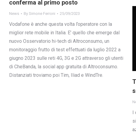
conferma al primo posto
News
By
Simone Ferroni
25/09/2023
Vodafone è anche questa volta l’operatore con la
miglior rete mobile in Italia. E’ quello che emerge dal
nuovo Osservatorio hi-tech di Altroconsumo, un
monitoraggio frutto di test effettuati da luglio 2022 a
giugno 2023 sulle reti 4G, 3G e 2G attraverso gli utenti
di CheBanda, la social app gratuita di Altroconsumo.
Distanziati troviamo poi Tim, Iliad e WindTre.
T
s
N
I
s
a